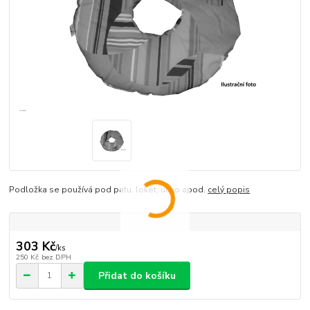
Podložka se používá pod patu, loket, ucho apod.
celý popis
303 Kč
/
ks
250 Kč
bez DPH
Přidat do košíku