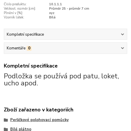
Číslo produktu:
10.1.1.1
Velikost, rozměr [cm]:
Průměr 25 - průměr 7 cm
Plnění v [%]:
xyz
Vzorník látek:
Bílá
Kompletní specifikace
Komentáře
0
Kompletní specifikace
Podložka se používá pod patu, loket,
ucho apod.
Zboží zařazeno v kategoriích
Perličkové polohovací pomůcky
Bílé plátno