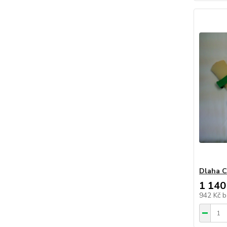
Dlaha C
1 140
942 Kč
b