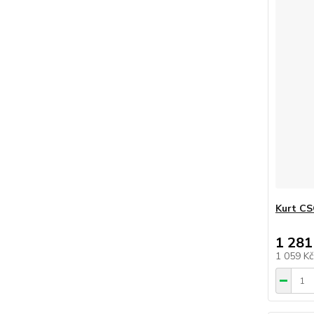
Kurt CS
1 281
1 059 K