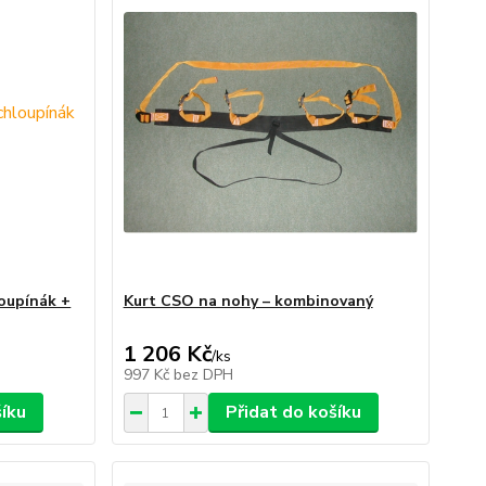
loupínák +
Kurt CSO na nohy – kombinovaný
1 206 Kč
/
ks
997 Kč
bez DPH
šíku
Přidat do košíku