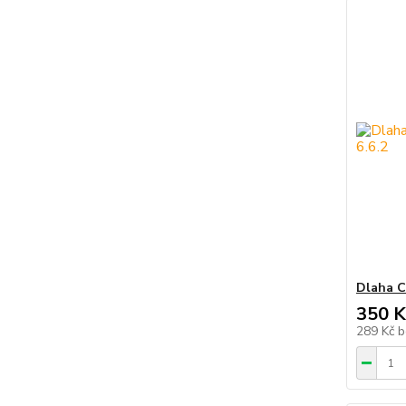
Dlaha C
350 K
289 Kč
b