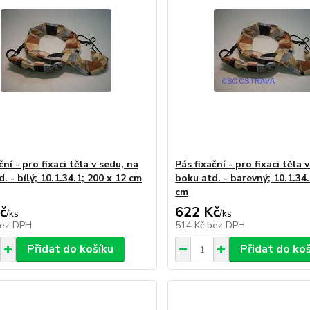
ční - pro fixaci těla v sedu, na
Pás fixační - pro fixaci těla 
. - bílý; 10.1.34.1; 200 x 12 cm
boku atd. - barevný; 10.1.34.
cm
č
622 Kč
/
ks
/
ks
ez DPH
514 Kč
bez DPH
Přidat do košíku
Přidat do ko