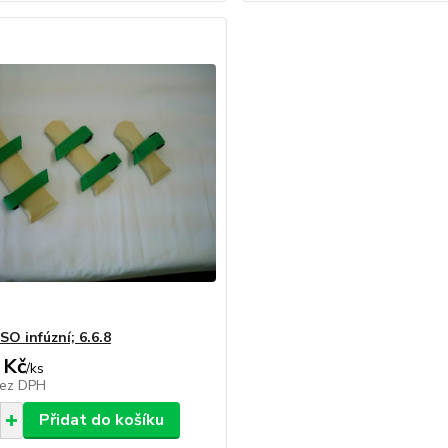
SO infúzní; 6.6.8
 Kč
/
ks
ez DPH
Přidat do košíku