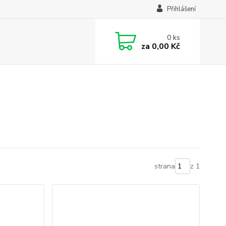
Přihlášení
0
ks
za
0,00 Kč
strana
z 1