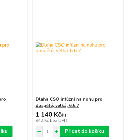
pro
Dlaha CSO infúzní na nohu pro
dospělé, velká; 6.6.7
1 140 Kč
/
ks
942 Kč
bez DPH
šíku
Přidat do košíku