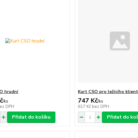
O hrudní
Kurt CSO pro ležícího klient
č
747 Kč
/
ks
/
ks
ez DPH
617 Kč
bez DPH
Přidat do košíku
Přidat do ko