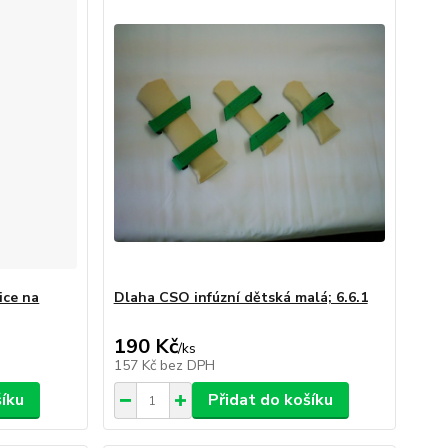
ice na
Dlaha CSO infúzní dětská malá; 6.6.1
190 Kč
/
ks
157 Kč
bez DPH
šíku
Přidat do košíku