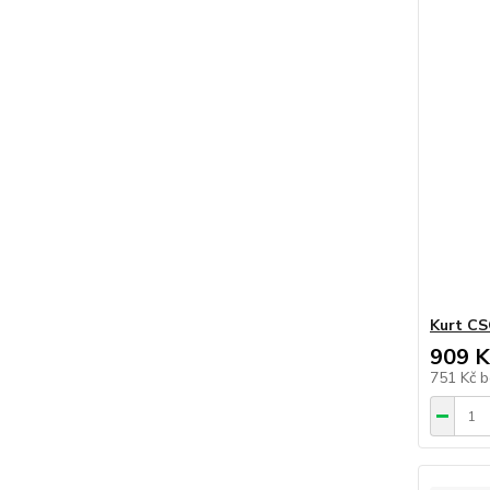
Kurt CS
909 K
751 Kč
b