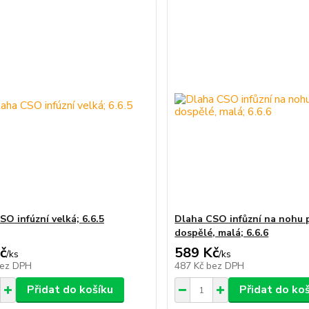
O infúzní velká; 6.6.5
Dlaha CSO infůzní na nohu 
dospělé, malá; 6.6.6
č
589 Kč
/
ks
/
ks
ez DPH
487 Kč
bez DPH
Přidat do košíku
Přidat do ko