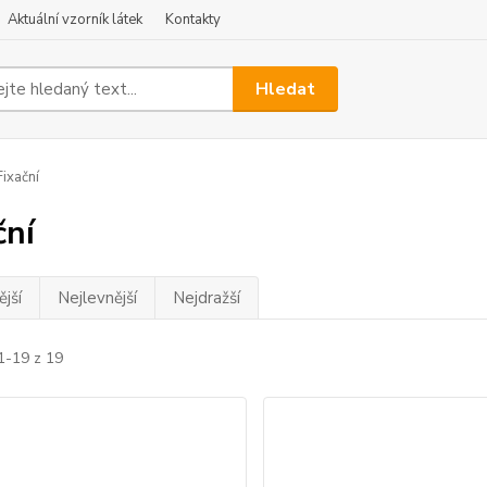
Aktuální vzorník látek
Kontakty
Hledat
ixační
ční
jší
Nejlevnější
Nejdražší
1-19 z 19