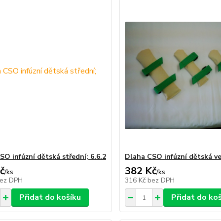
SO infúzní dětská střední; 6.6.2
Dlaha CSO infúzní dětská vel
č
382 Kč
/
ks
/
ks
ez DPH
316 Kč
bez DPH
Přidat do košíku
Přidat do ko