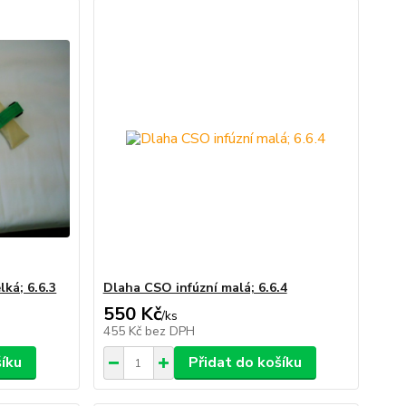
ká; 6.6.3
Dlaha CSO infúzní malá; 6.6.4
550 Kč
/
ks
455 Kč
bez DPH
šíku
Přidat do košíku