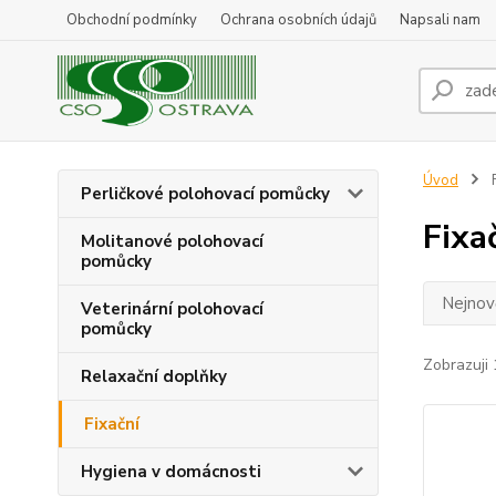
Obchodní podmínky
Ochrana osobních údajů
Napsali nam
Úvod
F
Perličkové polohovací pomůcky
Fixa
Molitanové polohovací
pomůcky
Nejnově
Veterinární polohovací
pomůcky
Zobrazuji 
Relaxační doplňky
Fixační
Hygiena v domácnosti