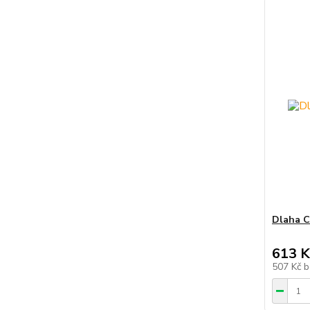
Dlaha CS
613 K
507 Kč
b