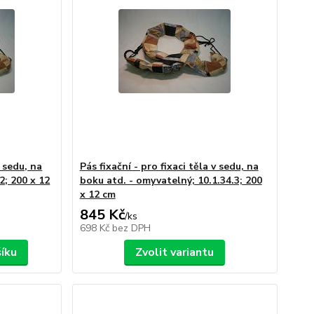
v sedu, na
Pás fixační - pro fixaci těla v sedu, na
2; 200 x 12
boku atd. - omyvatelný; 10.1.34.3; 200
x 12 cm
845 Kč
/
ks
698 Kč
bez DPH
šíku
Zvolit variantu