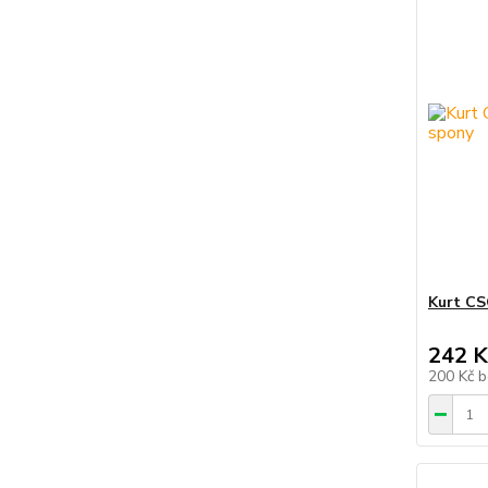
Kurt CS
242 K
200 Kč
b