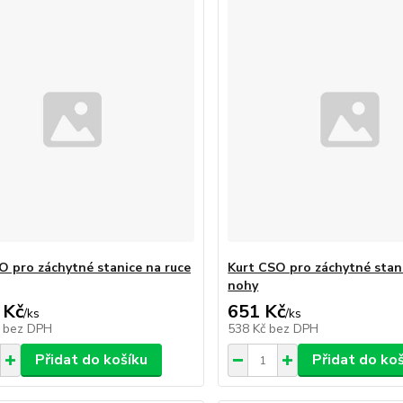
O pro záchytné stanice na ruce
Kurt CSO pro záchytné stan
nohy
 Kč
651 Kč
/
ks
/
ks
č
bez DPH
538 Kč
bez DPH
Přidat do košíku
Přidat do ko