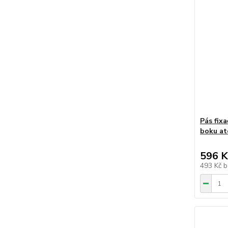
Pás fixa
boku atd
596 K
493 Kč
b