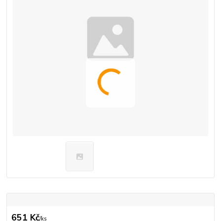
651 Kč
/
ks