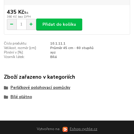
435 Kč
/
ks
360 Kč
bez DPH
Přidat do košíku
Číslo produktu:
10.1.11.1
Velikost, rozměr [cm]:
Průměr 45 cm - 60 stupňů
Plnění v [%]:
xyz
Vzorník látek:
Bílá
Zboží zařazeno v kategoriích
Perličkové polohovací pomůcky
Bílé plátno
Vytvořeno na
Eshop-rychle.cz