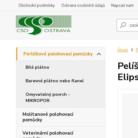
Obchodní podmínky
Ochrana osobních údajů
Napsali nam
Úvod
P
Perličkové polohovací pomůcky
Pelí
Bílé plátno
Elip
Barevné plátno nebo flanel
Omyvatelný povrch -
MIKROPOR
Molitanové polohovací
pomůcky
Veterinární polohovací