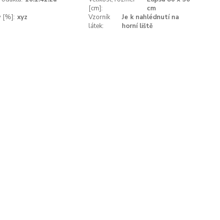
[cm]:
cm
v [%]:
xyz
Vzorník
Je k nahlédnutí na
látek:
horní liště