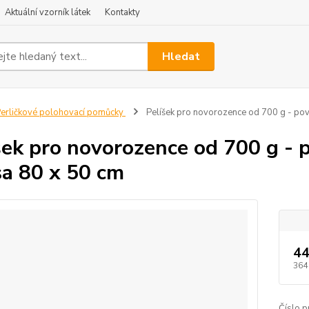
Aktuální vzorník látek
Kontakty
Hledat
erličkové polohovací pomůcky
Pelíšek pro novorozence od 700 g - povl
šek pro novorozence od 700 g - p
sa 80 x 50 cm
44
364
Číslo p