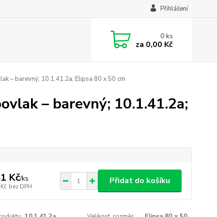
Přihlášení
0
ks
za
0,00 Kč
ak – barevný; 10.1.41.2a; Elipsa 80 x 50 cm
ovlak – barevný; 10.1.41.2a;
1 Kč
/
ks
Přidat do košíku
 Kč
bez DPH
roduktu:
10.1.41.2a
Velikost, rozměr
Elipsa 80 x 50