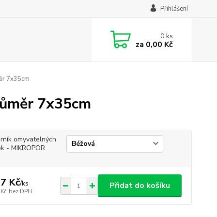
Přihlášení
0
ks
za
0,00 Kč
měr 7x35cm
průměr 7x35cm
rník omyvatelných
ek - MIKROPOR
7 Kč
/
ks
Přidat do košíku
 Kč
bez DPH