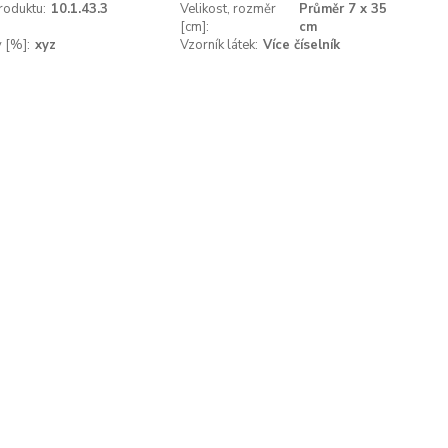
roduktu:
10.1.43.3
Velikost, rozměr
Průměr 7 x 35
[cm]:
cm
v [%]:
xyz
Vzorník látek:
Více číselník