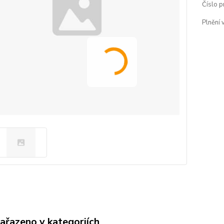
Číslo p
Plnění 
zařazeno v kategoriích