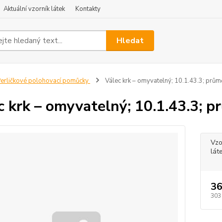
Aktuální vzorník látek
Kontakty
Hledat
erličkové polohovací pomůcky
Válec krk – omyvatelný; 10.1.43.3; prů
c krk – omyvatelný; 10.1.43.3; 
Vzo
lát
36
303