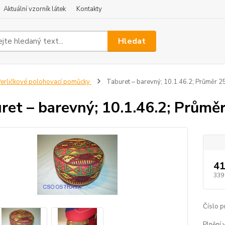
Aktuální vzorník látek
Kontakty
Hledat
erličkové polohovací pomůcky
Taburet – barevný; 10.1.46.2; Průměr 2
ret – barevný; 10.1.46.2; Průmě
41
339
Číslo p
Plnění 