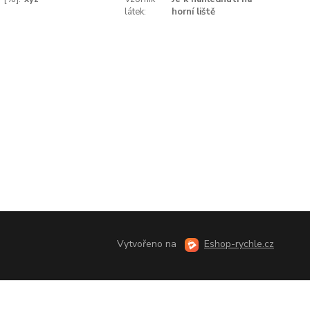
látek:
horní liště
Vytvořeno na
Eshop-rychle.cz