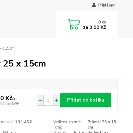
Přihlášení
0
ks
za
0,00 Kč
5 x 15cm
r 25 x 15cm
0 Kč
/
ks
Přidat do košíku
 Kč
bez DPH
roduktu:
10.1.46.2
Velikost, rozměr
Průměr 25 x 15
[cm]:
cm
v [%]:
xyz
Vzorník
Je k nahlédnutí na