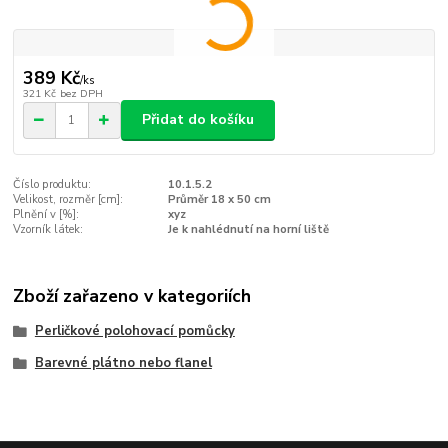
389 Kč
/
ks
321 Kč
bez DPH
Přidat do košíku
Číslo produktu:
10.1.5.2
Velikost, rozměr [cm]:
Průměr 18 x 50 cm
Plnění v [%]:
xyz
Vzorník látek:
Je k nahlédnutí na horní liště
Zboží zařazeno v kategoriích
Perličkové polohovací pomůcky
Barevné plátno nebo flanel