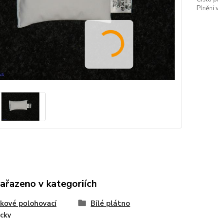
Plnění 
zařazeno v kategoriích
čkové polohovací
Bílé plátno
cky