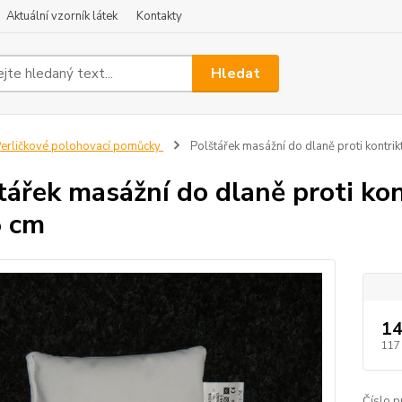
Aktuální vzorník látek
Kontakty
Hledat
erličkové polohovací pomůcky
Polštářek masážní do dlaně proti kontrikt
tářek masážní do dlaně proti kont
5 cm
14
117
Číslo p