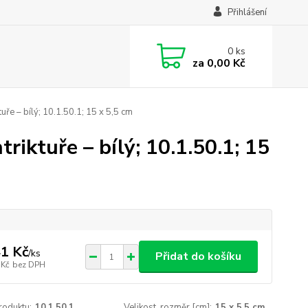
Přihlášení
0
ks
za
0,00 Kč
uře – bílý; 10.1.50.1; 15 x 5,5 cm
riktuře – bílý; 10.1.50.1; 15
1 Kč
/
ks
Přidat do košíku
 Kč
bez DPH
roduktu:
10.1.50.1
Velikost, rozměr [cm]:
15 x 5,5 cm