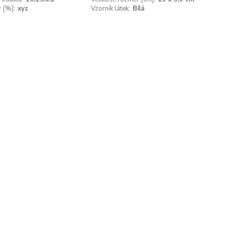
v [%]:
xyz
Vzorník látek:
Bílá