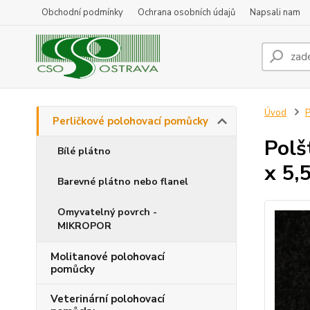
Obchodní podmínky
Ochrana osobních údajů
Napsali nam
Úvod
P
Perličkové polohovací pomůcky
Polš
Bílé plátno
x 5,
Barevné plátno nebo flanel
Omyvatelný povrch -
MIKROPOR
Molitanové polohovací
pomůcky
Veterinární polohovací