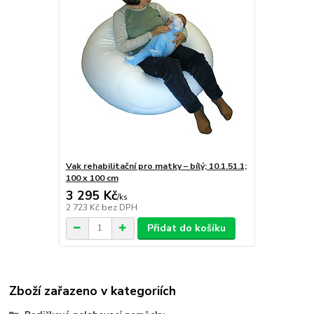
Vak rehabilitační pro matky – bílý; 10.1.51.1;
100 x 100 cm
3 295 Kč
/
ks
2 723 Kč
bez DPH
Přidat do košíku
Zboží zařazeno v kategoriích