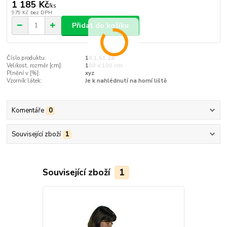
1 185 Kč
/
ks
979 Kč
bez DPH
Přidat do košíku
Číslo produktu:
10.1.51.2a
Velikost, rozměr [cm]:
100 x 100 cm
Plnění v [%]:
xyz
Vzorník látek:
Je k nahlédnutí na horní liště
Komentáře
0
Související zboží
1
Související zboží
1