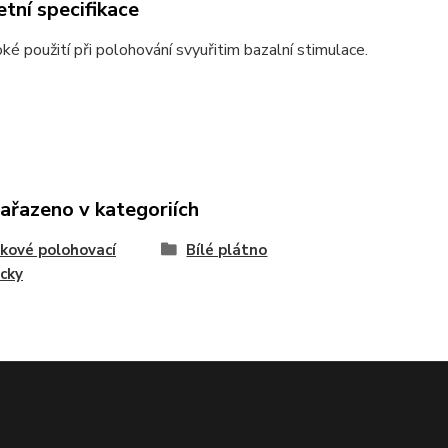
tní specifikace
oké použití při polohování svyuřitim bazalní stimulace.
zařazeno v kategoriích
čkové polohovací
Bílé plátno
cky