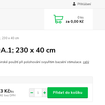
Přihlášení
0
ks
za
0,00 Kč
1; 230 x 40 cm
9A.1; 230 x 40 cm
iroké použití při polohování svyuřitim bazalní stimulace.
celý
3 Kč
/
ks
Přidat do košíku
 Kč
bez DPH