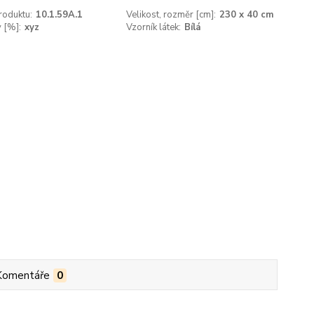
roduktu:
10.1.59A.1
Velikost, rozměr [cm]:
230 x 40 cm
v [%]:
xyz
Vzorník látek:
Bílá
Komentáře
0