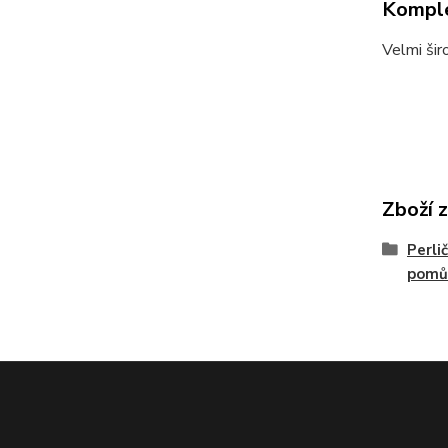
Komple
Velmi šir
Zboží 
Perli
pomů