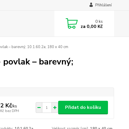
Přihlášení
0
ks
za
0,00 Kč
lak – barevný; 10.1.60.2a; 180 x 40 cm
 povlak – barevný;
2 Kč
/
ks
Přidat do košíku
 Kč
bez DPH
roduktu:
10.1.60.2a
Velikost, rozměr [cm]:
180 x 40 cm