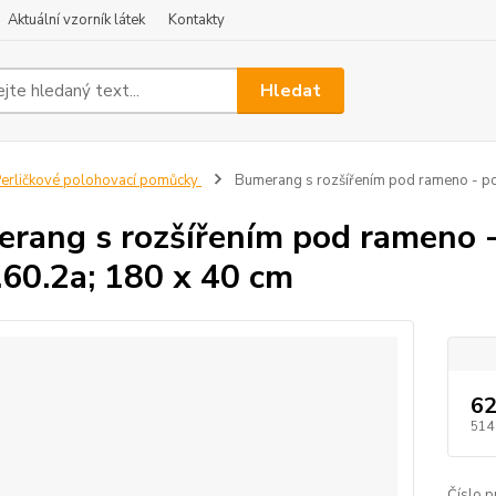
Aktuální vzorník látek
Kontakty
Hledat
erličkové polohovací pomůcky
Bumerang s rozšířením pod rameno - pov
rang s rozšířením pod rameno -
.60.2a; 180 x 40 cm
62
514
Číslo p