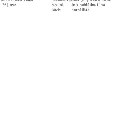
v [%]:
xyz
Vzorník
Je k nahlédnutí na
látek:
horní liště