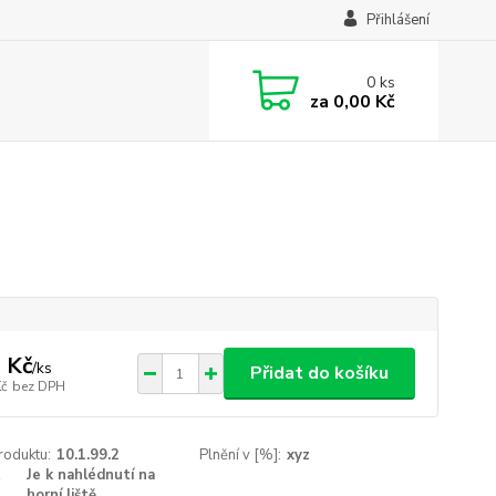
Přihlášení
0
ks
za
0,00 Kč
 Kč
/
ks
Přidat do košíku
Kč
bez DPH
roduktu:
10.1.99.2
Plnění v [%]:
xyz
Je k nahlédnutí na
horní liště