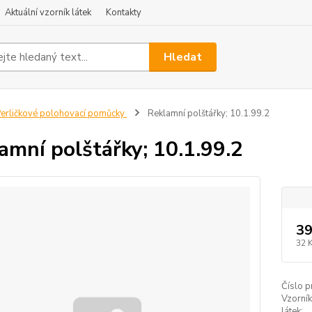
Aktuální vzorník látek
Kontakty
Hledat
erličkové polohovací pomůcky
Reklamní polštářky; 10.1.99.2
amní polštářky; 10.1.99.2
39
32 
Číslo p
Vzorník
látek: