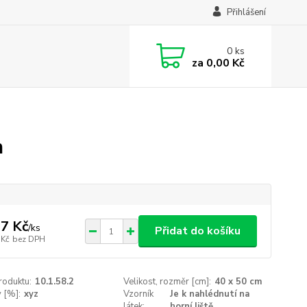
Přihlášení
0
ks
za
0,00 Kč
m
7 Kč
/
ks
Přidat do košíku
 Kč
bez DPH
roduktu:
10.1.58.2
Velikost, rozměr [cm]:
40 x 50 cm
v [%]:
xyz
Vzorník
Je k nahlédnutí na
látek:
horní liště