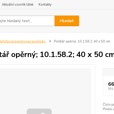
Aktuální vzorník látek
Kontakty
Hledat
erličkové polohovací pomůcky
Polštář opěrný; 10.1.58.2; 40 x 50 cm
tář opěrný; 10.1.58.2; 40 x 50 c
66
551
Číslo p
Plnění 