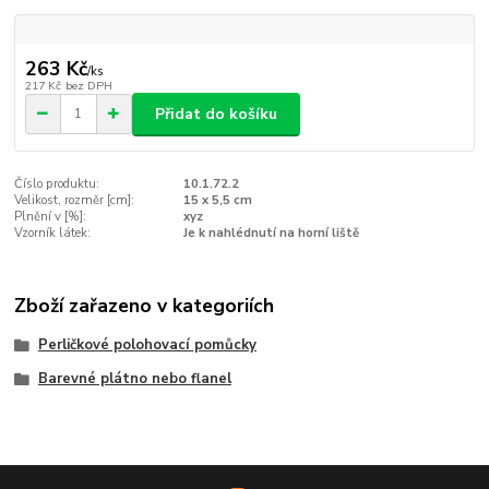
263 Kč
/
ks
217 Kč
bez DPH
Přidat do košíku
Číslo produktu:
10.1.72.2
Velikost, rozměr [cm]:
15 x 5,5 cm
Plnění v [%]:
xyz
Vzorník látek:
Je k nahlédnutí na horní liště
Zboží zařazeno v kategoriích
Perličkové polohovací pomůcky
Barevné plátno nebo flanel