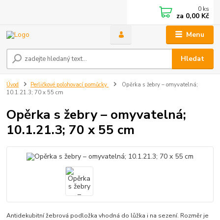
0
ks
za
0,00 Kč
Menu
Hledat
Úvod
Perličkové polohovací pomůcky
Opěrka s žebry – omyvatelná;
10.1.21.3; 70 x 55 cm
Opěrka s žebry – omyvatelná;
10.1.21.3; 70 x 55 cm
Antidekubitní žebrová podložka vhodná do lůžka i na sezení. Rozměr je