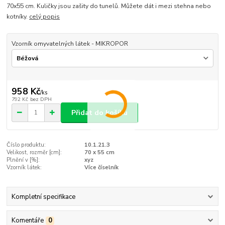
70x55 cm. Kuličky jsou zašity do tunelů. Můžete dát i mezi stehna nebo
kotníky.
celý popis
Vzorník omyvatelných látek - MIKROPOR
958 Kč
/
ks
792 Kč
bez DPH
Přidat do košíku
Číslo produktu:
10.1.21.3
Velikost, rozměr [cm]:
70 x 55 cm
Plnění v [%]:
xyz
Vzorník látek:
Více číselník
Kompletní specifikace
Komentáře
0