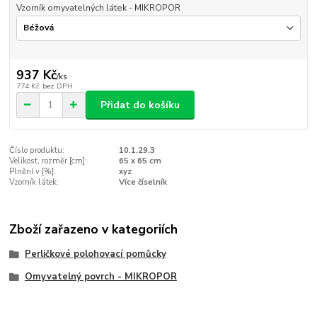
Vzorník omyvatelných látek - MIKROPOR
937 Kč
/
ks
774 Kč
bez DPH
Přidat do košíku
Číslo produktu:
10.1.29.3
Velikost, rozměr [cm]:
65 x 65 cm
Plnění v [%]:
xyz
Vzorník látek:
Více číselník
Zboží zařazeno v kategoriích
Perličkové polohovací pomůcky
Omyvatelný povrch - MIKROPOR