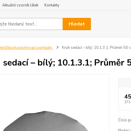
Aktuální vzorník látek
Kontakty
Hledat
erličkové polohovací pomůcky
Kruh sedací – bílý; 10.1.3.1; Průměr 50 
 sedací – bílý; 10.1.3.1; Průměr 
45
373
Číslo p
Plnění 