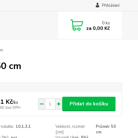
Přihlášení
0
ks
za
0,00 Kč
cm
50 cm
1 Kč
/
ks
Přidat do košíku
 Kč
bez DPH
roduktu:
10.1.3.1
Velikost, rozměr
Průměr 50
[cm]:
cm
v [%]:
xyz
Vzorník látek:
Bílá