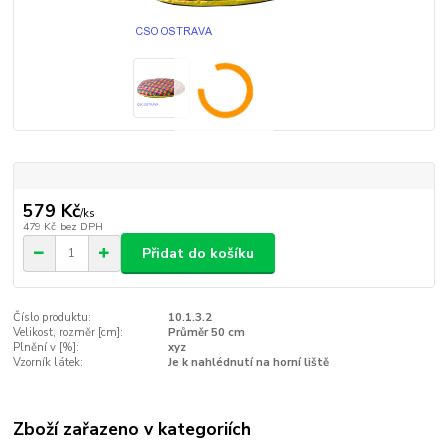
579 Kč
/
ks
479 Kč
bez DPH
Přidat do košíku
Číslo produktu:
10.1.3.2
Velikost, rozměr [cm]:
Průměr 50 cm
Plnění v [%]:
xyz
Vzorník látek:
Je k nahlédnutí na horní liště
Zboží zařazeno v kategoriích