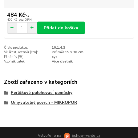
484 Kč
/
ks
400 Kč
bez DPH
Přidat do košíku
Číslo produktu:
10.1.4.3
Velikost, rozměr [cm]:
Průměr 15 x 30 cm
Plnění v [%]:
xyz
Vzorník látek:
Více číselník
Zboží zařazeno v kategoriích
Perličkové polohovací pomůcky
Omyvatelný povrch - MIKROPOR
Vytvořeno na
Eshop-rychle.cz