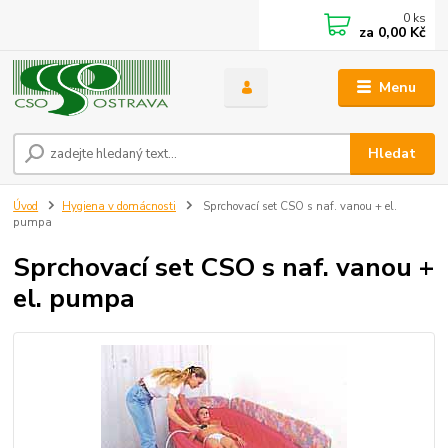
0
ks
za
0,00 Kč
Menu
Hledat
Úvod
Hygiena v domácnosti
Sprchovací set CSO s naf. vanou + el.
pumpa
Sprchovací set CSO s naf. vanou +
el. pumpa