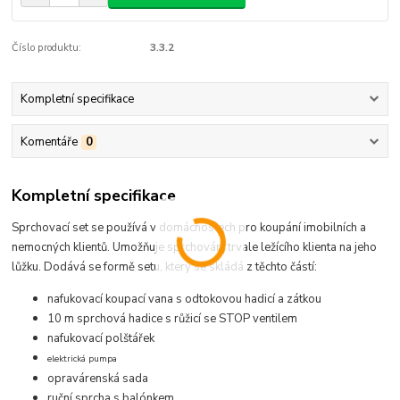
Číslo produktu:
3.3.2
Kompletní specifikace
Komentáře
0
Kompletní specifikace
Sprchovací set se používá v domácnostech pro koupání imobilních a
nemocných klientů. Umožňuje sprchování trvale ležícího klienta na jeho
lůžku. Dodává se formě setu, který se skládá z těchto částí:
nafukovací koupací vana s odtokovou hadicí a zátkou
10 m sprchová hadice s růžicí se STOP ventilem
nafukovací polštářek
elektrická pumpa
opravárenská sada
ruční sprcha s balónkem