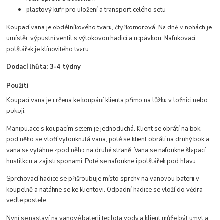
plastový kufr pro uložení a transport celého setu
Koupací vana je obdélníkového tvaru, čtyřkomorová. Na dně v nohách je
umístěn výpustní ventil s výtokovou hadicí a ucpávkou. Nafukovací
polštářek je klínovitého tvaru.
Dodací lhůta: 3-4 týdny
Použití
Koupací vana je určena ke koupání klienta přímo na lůžku v ložnici nebo
pokoji.
Manipulace s koupacím setem je jednoduchá. Klient se obrátí na bok,
pod něho se vloží vyfouknutá vana, poté se klient obrátí na druhý bok a
vana se vytáhne zpod něho na druhé straně. Vana se nafoukne šlapací
hustilkou a zajistí sponami. Poté se nafoukne i polštářek pod hlavu.
Sprchovací hadice se přišroubuje místo sprchy na vanovou baterii v
koupelně a natáhne se ke klientovi. Odpadní hadice se vloží do vědra
vedle postele.
Nyní se nastaví na vanové baterii teplota vody a klient může být umyt a